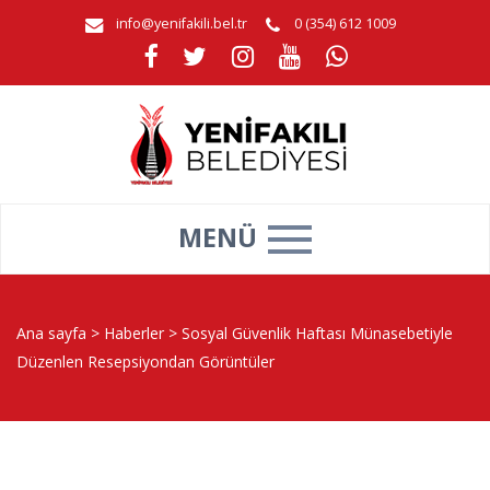
info@yenifakili.bel.tr
0 (354) 612 1009
MENÜ
Ana sayfa
>
Haberler
>
Sosyal Güvenlik Haftası Münasebetiyle
Düzenlen Resepsiyondan Görüntüler