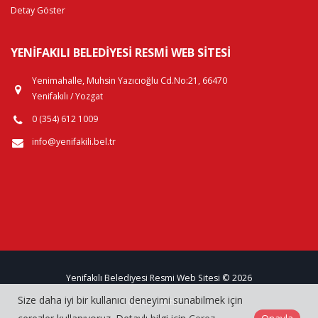
Detay Göster
YENIFAKILI BELEDIYESI RESMI WEB SITESI
Yenimahalle, Muhsin Yazıcıoğlu Cd.No:21, 66470
Yenifakılı / Yozgat
0 (354) 612 1009
info@yenifakili.bel.tr
Yenifakılı Belediyesi Resmi Web Sitesi © 2026
Size daha iyi bir kullanıcı deneyimi sunabilmek için
Çerez Politikası