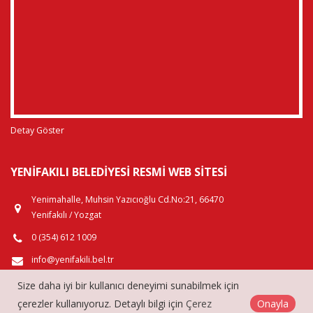
Detay Göster
YENIFAKILI BELEDIYESI RESMI WEB SITESI
Yenimahalle, Muhsin Yazıcıoğlu Cd.No:21, 66470
Yenifakılı / Yozgat
0 (354) 612 1009
info@yenifakili.bel.tr
Size daha iyi bir kullanıcı deneyimi sunabilmek için
çerezler kullanıyoruz. Detaylı bilgi için
Çerez
Onayla