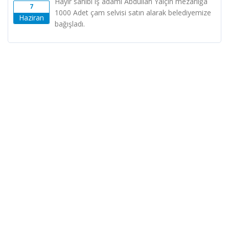
Hayır sahibi iş adamı Abdullah Yalçın mezarlığa
7
1000 Adet çam selvisi satın alarak belediyemize
Haziran
bağışladı.
Sayim DAĞ
Yenifakılı Belediye
Başkanı