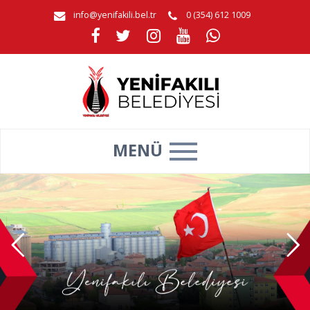
info@yenifakili.bel.tr
0 (354) 612 1009
MENÜ